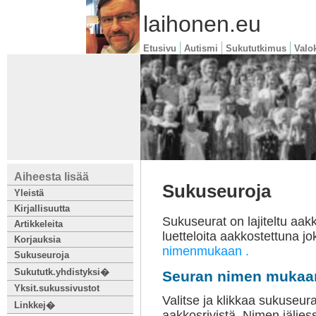
laihonen.eu
Etusivu
Autismi
Sukututkimus
Valo
Aiheesta lisää
Sukuseuroja
Yleistä
Kirjallisuutta
Sukuseurat on lajiteltu aakko
Artikkeleita
luetteloita aakkostettuna j
Korjauksia
nimenmukaan .
Sukuseuroja
Sukututk.yhdistyksi�
Seuran nimen mukaan
Yksit.sukussivustot
Valitse ja klikkaa sukuseura
Linkkej�
aakkosrivistä. Nimen jäljes