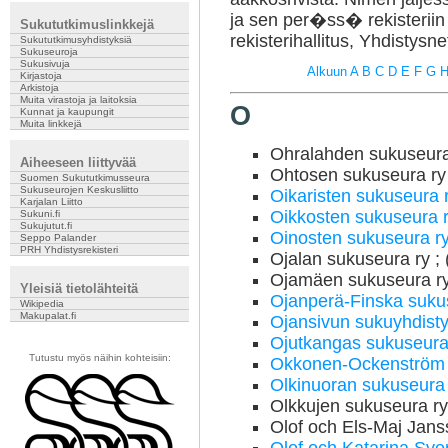
ja sen per�ss� rekisteriin 
Sukututkimuslinkkejä
rekisterihallitus, Yhdistysnet
Sukututkimusyhdistyksiä
Sukuseuroja
Sukusivuja
Alkuun
A
B
C
D
E
F
G
Kirjastoja
Arkistoja
Muita virastoja ja laitoksia
O
Kunnat ja kaupungit
Muita linkkejä
Ohralahden sukuseura
Aiheeseen liittyvää
Ohtosen sukuseura ry
Suomen Sukututkimusseura
Sukuseurojen Keskusliitto
Oikaristen sukuseura 
Karjalan Liitto
Oikkosten sukuseura 
Sukuni.fi
Sukujutut.fi
Oinosten sukuseura r
Seppo Palander
PRH Yhdistysrekisteri
Ojalan sukuseura ry ;
Ojamäen sukuseura ry 
Yleisiä tietolähteitä
Ojanperä-Finska suk
Wikipedia
Makupalat.fi
Ojansivun sukuyhdist
Ojutkangas sukuseura
Tutustu myös näihin kohteisiin:
Okkonen-Ockenström 
Olkinuoran sukuseur
Olkkujen sukuseura ry
Olof och Els-Maj Janss