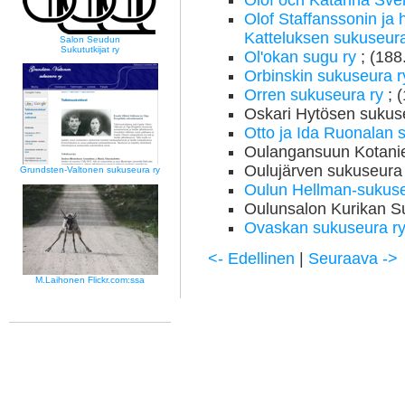
Olof och Katarina Sve
Olof Staffanssonin ja 
Katteluksen sukuseur
Salon Seudun
Sukututkijat ry
Ol'okan sugu ry
; (188
Orbinskin sukuseura 
Orren sukuseura ry
; 
Oskari Hytösen sukuse
Otto ja Ida Ruonalan 
Oulangansuun Kotanie
Oulujärven sukuseura 
Grundsten-Valtonen sukuseura ry
Oulun Hellman-sukuse
Oulunsalon Kurikan Su
Ovaskan sukuseura r
<- Edellinen
|
Seuraava ->
M.Laihonen Flickr.com:ssa