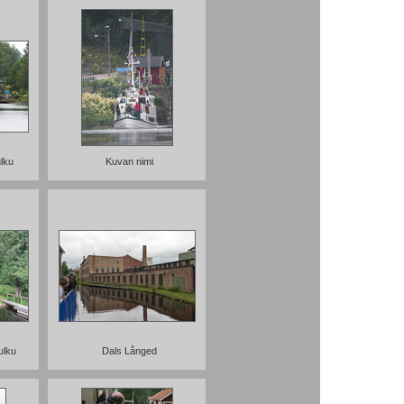
ulku
Kuvan nimi
ulku
Dals Långed