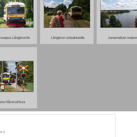
saapuu Långbron'iin
Långbron seisakkeella
Junamatkan maise
una Håverud'issa
-6.3