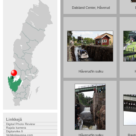
Dalsland Center, Håverud
Håverud'in sulku
Linkkejä
Digital Photo Review
Rajala kamera
Digitarvike.fi
Håverud'in sulku
Rauta
Verkkokauppa.com