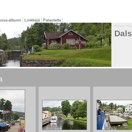
kuva-albumi
Linkkejä
Palautetta
Etusivu
/
Kuv
Dals
a