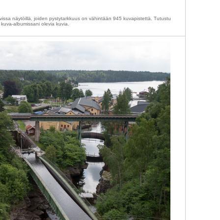
vissa näytöillä, joiden pystytarkkuus on vähintään 945 kuvapistettä. Tutustu
 kuva-albumissani olevia kuvia.