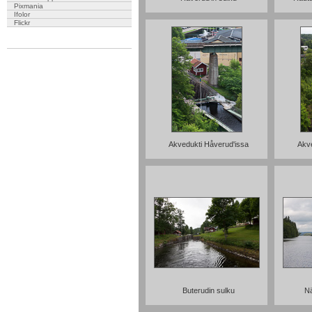
Pixmania
Ifolor
Flickr
Akvedukti Håverud'issa
Akve
Buterudin sulku
Nä