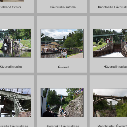
Dalsland Center
Håverud'in satama
Kääntösilta Håverud'
Håverud'in sulku
Håverud'in sulku
Håverud
tiesilta Håverud'issa
Akvedukti Håverud'issa
Maantiesilta Håverud