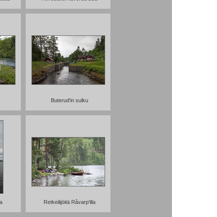
Buterud'in sulku
a
Retkeilijöitä Råvarp'illa