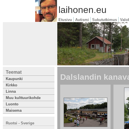
laihonen.eu
Etusivu
Autismi
Sukututkimus
Valo
Teemat
Dalslandin kanav
Kaupunki
Kirkko
Linna
Muu kulttuurikohde
Luonto
Maisema
Ruotsi - Sverige