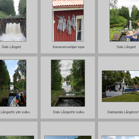
Dals Långed
Kanavanvartijan tupa
Dals Långed
 Långed'in ylin sulku
Dals Långed'in sulku
Dalslandia Långbron'