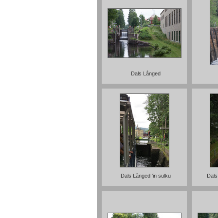
Dals Långed
Dals Långed 'in sulku
Dals