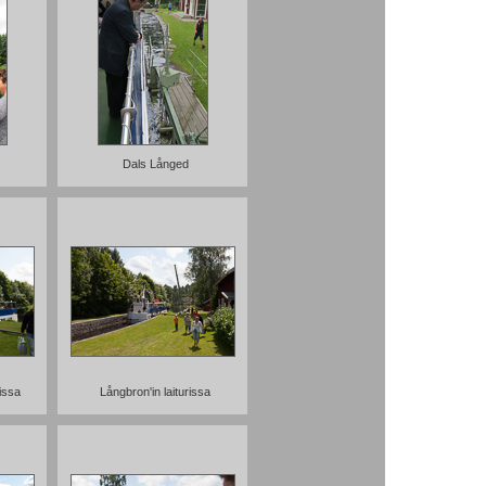
Dals Långed
issa
Långbron'in laiturissa