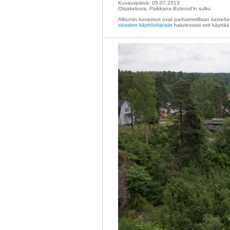
Kuvauspäivä: 05.07.2013
Otsakekuva: Paikkana Buterud'in sulku
Albumin kuvasivut ovat parhaimmillaan katselta
sivuston käyttöohjeisiin
halutessasi voit käyttää