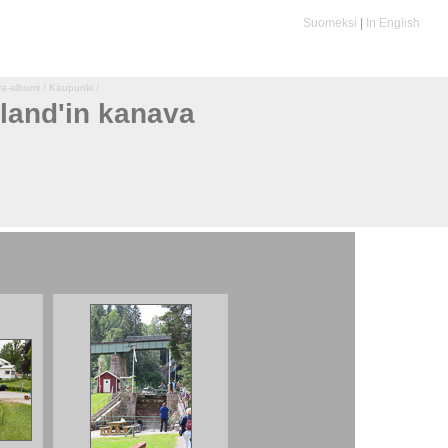
Suomeksi
|
In English
a-albumi
/
Kaupunki
/
land'in kanava