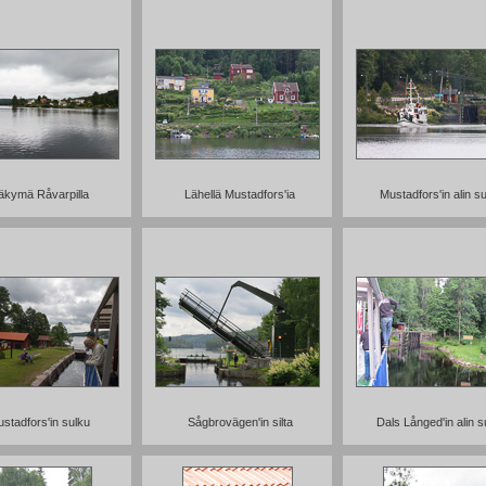
äkymä Råvarpilla
Lähellä Mustadfors'ia
Mustadfors'in alin s
stadfors'in sulku
Sågbrovägen'in silta
Dals Långed'in alin s