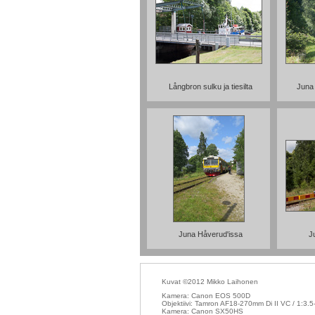
Långbron sulku ja tiesilta
Juna 
Juna Håverud'issa
J
Kuvat ©2012 Mikko Laihonen
Kamera: Canon EOS 500D
Objektiivi: Tamron AF18-270mm Di II VC / 1:3.5
Kamera: Canon SX50HS