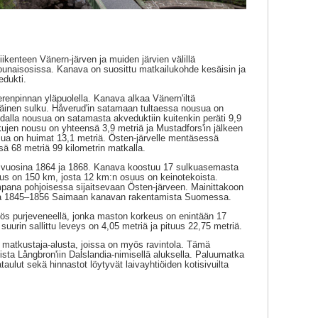
ikenteen Vänern-järven ja muiden järvien välillä
 lounaisosissa. Kanava on suosittu matkailukohde kesäisin ja
edukti.
renpinnan yläpuolella. Kanava alkaa Vänern'iltä
inen sulku. Håverud'in satamaan tultaessa nousua on
hdalla nousua on satamasta akveduktiin kuitenkin peräti 9,9
kujen nousu on yhteensä 3,9 metriä ja Mustadfors'in jälkeen
usua on huimat 13,1 metriä. Östen-järvelle mentäsessä
ä 68 metriä 99 kilometrin matkalla.
 vuosina 1864 ja 1868. Kanava koostuu 17 sulkuasemasta
uus on 150 km, josta 12 km:n osuus on keinotekoista.
pana pohjoisessa sijaitsevaan Östen-järveen. Mainittakoon
sina 1845–1856 Saimaan kanavan rakentamista Suomessa.
ös purjeveneellä, jonka maston korkeus on enintään 17
uurin sallittu leveys on 4,05 metriä ja pituus 22,75 metriä.
 matkustaja-alusta, joissa on myös ravintola. Tämä
ista Långbron'iin Dalslandia-nimisellä aluksella. Paluumatka
kataulut sekä hinnastot löytyvät laivayhtiöiden kotisivuilta