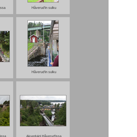
issa
Håverud'in sulku
Håverud'in sulku
'issa
Akvedukti Håverud'issa