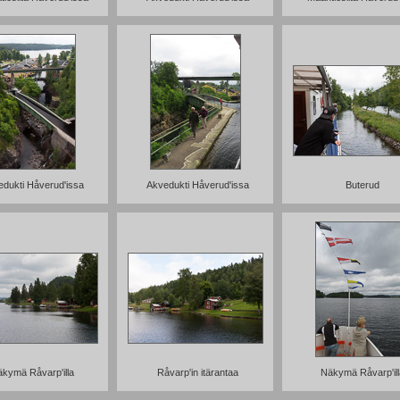
dukti Håverud'issa
Akvedukti Håverud'issa
Buterud
kymä Råvarp'illa
Råvarp'in itärantaa
Näkymä Råvarp'ill