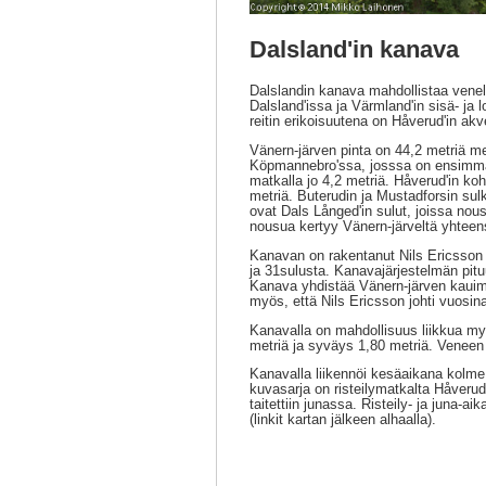
Dalsland'in kanava
Dalslandin kanava mahdollistaa veneli
Dalsland'issa ja Värmland'in sisä- ja
reitin erikoisuutena on Håverud'in akv
Vänern-järven pinta on 44,2 metriä me
Köpmannebro'ssa, josssa on ensimmä
matkalla jo 4,2 metriä. Håverud'in ko
metriä. Buterudin ja Mustadforsin sul
ovat Dals Långed'in sulut, joissa no
nousua kertyy Vänern-järveltä yhteens
Kanavan on rakentanut Nils Ericsson
ja 31sulusta. Kanavajärjestelmän pit
Kanava yhdistää Vänern-järven kauim
myös, että Nils Ericsson johti vuo
Kanavalla on mahdollisuus liikkua my
metriä ja syväys 1,80 metriä. Veneen s
Kanavalla liikennöi kesäaikana kolme
kuvasarja on risteilymatkalta Håverud
taitettiin junassa. Risteily- ja juna-ai
(linkit kartan jälkeen alhaalla).