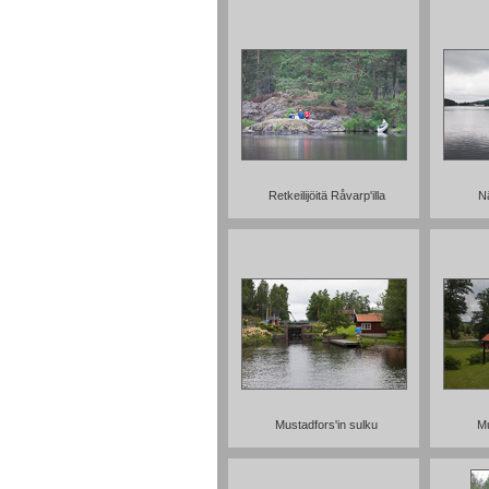
Retkeilijöitä Råvarp'illa
N
Mustadfors'in sulku
Mu