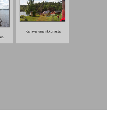
Kanava junan ikkunasta
ma