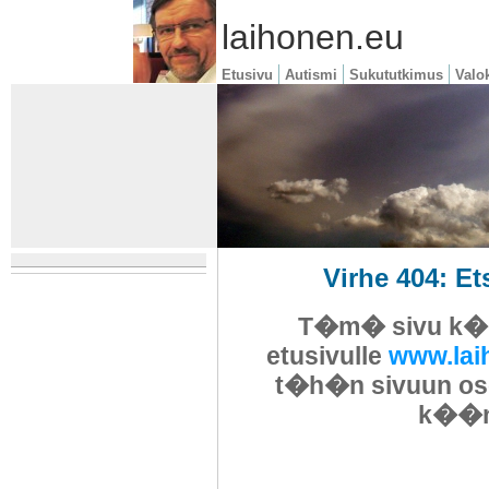
laihonen.eu
Etusivu
Autismi
Sukututkimus
Valo
Virhe 404: E
T�m� sivu k��
etusivulle
www.lai
t�h�n sivuun osoit
k��nt